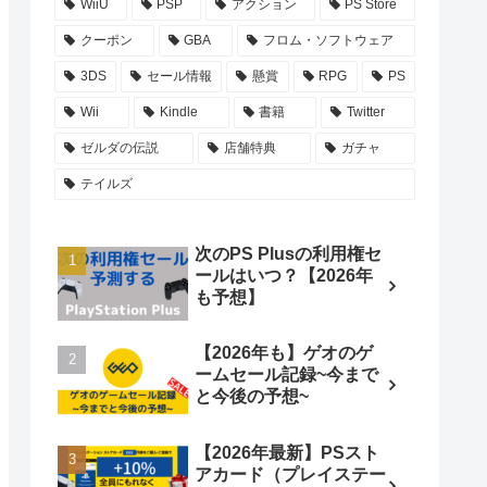
WiiU
PSP
アクション
PS Store
クーポン
GBA
フロム・ソフトウェア
3DS
セール情報
懸賞
RPG
PS
Wii
Kindle
書籍
Twitter
ゼルダの伝説
店舗特典
ガチャ
テイルズ
次のPS Plusの利用権セ
ールはいつ？【2026年
も予想】
【2026年も】ゲオのゲ
ームセール記録~今まで
と今後の予想~
【2026年最新】PSスト
アカード（プレイステー