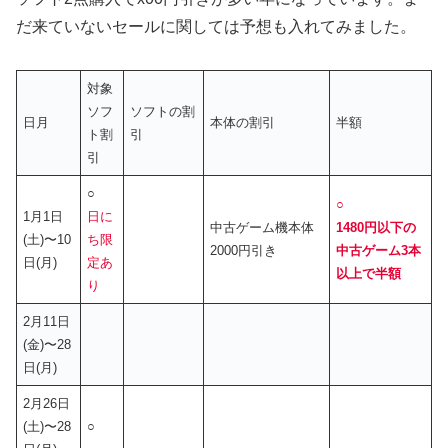
だ来ていないセールに関しては予想も入れてみました。
対象
ソフ
ソフトの割
日月
本体の割引
半額
ト割
引
引
○
○
1月1日
日に
中古ゲーム機本体
1480円以下の
(土)〜10
ち限
2000円引き
中古ゲーム3本
日(月)
定あ
以上で半額
り
2月11日
(金)〜28
日(月)
2月26日
(土)〜28
○