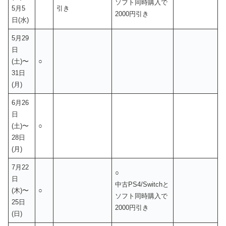
ソフト同時購入で
5月5
引き
2000円引き
日(水)
5月29
日
(土)〜
○
31日
(月)
6月26
日
(土)〜
○
28日
(月)
7月22
○
日
中古PS4/Switchと
(木)〜
○
ソフト同時購入で
25日
2000円引き
(日)