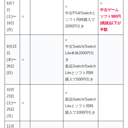
8月7
○
○
日
中古ゲーム
中古PS4/Switchと
(土)〜
○
ソフト980円
ソフト同時購入で
16日
(税抜)以下が
2000円引き
(月)
半額
○
9月23
中古Switch/Switch
日
Lite本体2000円引
(木)〜
○
き
26日
新品Switch/Switch
(日)
Liteとソフト同時
購入で500円引き
10月
○
23日
新品Switch/Switch
(土)〜
○
Liteとソフト同時
25日
購入で1000円引き
(月)
11月