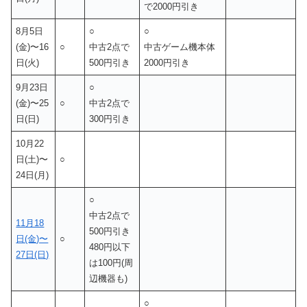
で2000円引き
8月5日
○
○
(金)〜16
○
中古2点で
中古ゲーム機本体
日(火)
500円引き
2000円引き
9月23日
○
(金)〜25
○
中古2点で
日(日)
300円引き
10月22
日(土)〜
○
24日(月)
○
中古2点で
11月18
500円引き
日(金)〜
○
480円以下
27日(日)
は100円(周
辺機器も)
○