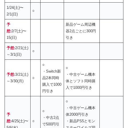
1/24(土)〜
○
2/1(日)
予
新品ゲーム周辺機
想:
2/7(土)〜
器2点ごとに300円
15(日)
引き
予想:
2/21(土)
○
～3/1(日)
○
○
・Switch新
予想:
3/21(土)
・中古ゲーム機本
○
品2本同時
～3/30(月)
体とソフト同時購
購入で1000
入で1000円引き
円引き
○
・中古ゲーム機本
○
予
体2000円引き
・中古2点
想:
4/25(土)〜
○
・新品PS5とモン
で500円引
5/6(水)
スターワイルズ同