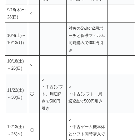
9/18(木)〜
○
28(日)
対象のSwitch2用ポ
10/4(土)〜
ーチと保護フィルム
10/13(月)
同時購入で300円引
き
10/18(土)
○
～26(日)
○
・中古(ソフ
○
11/22(土)
◯
ト、周辺)2
・中古(ソフト、周
～30(日)
点で500円
辺)2点で500円引き
引き
○
12/13(土)
・中古ゲーム機本体
◯
～25(木)
とソフト同時購入で