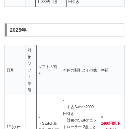
1,000円引き
円引き
2025年
対
象
ソ
ソフトの割
日月
フ
本体の割引とその他
半額
引
ト
割
引
○
・中古Switch2000
円引き
○
○
・対象のSwitchコン
・Switch新
1480円以下
1/1(水)〜
トローラー 2点ごと