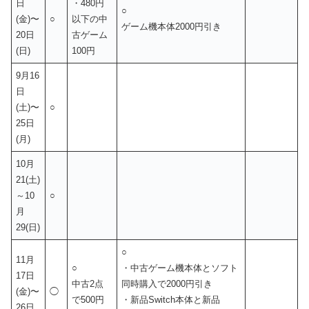
日
・480円
○
(金)〜
○
以下の中
ゲーム機本体2000円引き
20日
古ゲーム
(日)
100円
9月16
日
(土)〜
○
25日
(月)
10月
21(土)
～10
○
月
29(日)
○
11月
○
・中古ゲーム機本体とソフト
17日
中古2点
同時購入で2000円引き
(金)〜
◯
で500円
・新品Switch本体と新品
26日