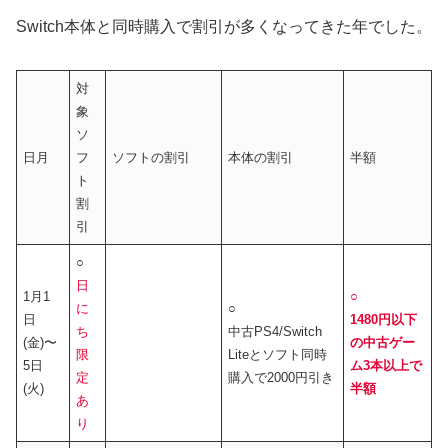
Switch本体と同時購入で割引が多くなってきた年でした。
対
象
ソ
日月
フ
ソフトの割引
本体の割引
半額
ト
割
引
○
日
1月1
○
に
○
日
1480円以下
ち
中古PS4/Switch
(金)〜
の中古ゲー
限
Liteとソフト同時
5日
ム3本以上で
定
購入で2000円引き
(火)
半額
あ
り