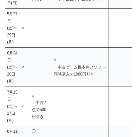
日(日)
5月27
日
(土)〜
○
29日
(月)
6月24
日
○
(土)〜
○
・中古ゲーム機本体とソフト
26日
同時購入で1000円引き
(月)
7月15
○
日
・中古2
(土)〜
○
点で500
17日
円引き
(月)
8月11
◯