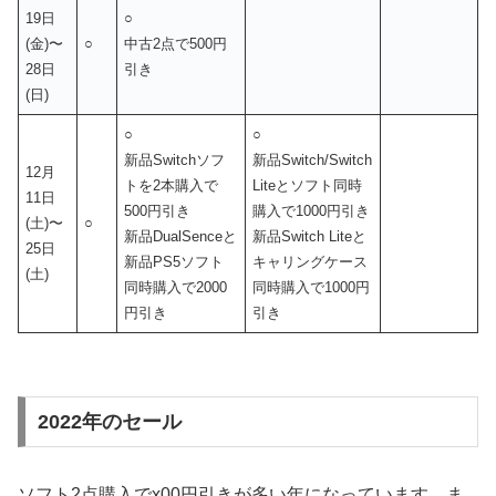
19日
○
(金)〜
○
中古2点で500円
28日
引き
(日)
○
○
新品Switchソフ
新品Switch/Switch
12月
トを2本購入で
Liteとソフト同時
11日
500円引き
購入で1000円引き
(土)〜
○
新品DualSenceと
新品Switch Liteと
25日
新品PS5ソフト
キャリングケース
(土)
同時購入で2000
同時購入で1000円
円引き
引き
2022年のセール
ソフト2点購入でx00円引きが多い年になっています。ま