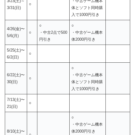
3/23(土)～
・中古ゲーム機本
○
3/31(日)
体とソフト同時購
入で1000円引き
○
○
4/26(金)〜
○
・中古2点で500
・中古ゲーム機本
5/6(月)
円引き
体2000円引き
5/25(土)〜
○
6/2(日)
○
6/22(土)〜
・中古ゲーム機本
○
30(日)
体とソフト同時購
入で1000円引き
7/13(土)〜
○
21(日)
○
・中古ゲーム機本
8/10(土)〜
体2000円引き
○