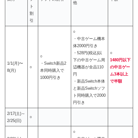
他
ト
割
引
○
・中古ゲーム機本
体2000円引き
・528円(税込)以
○
○
下の中古ゲーム周
1480円以下
1/1(月)〜
・Switch新品2
○
辺機器が全品110
の中古ゲー
8(月)
本同時購入で
円
ム3本以上
1000円引き
・新品Switch本体
で半額
と新品Switchソフ
ト同時購入で2000
円引き
2/17(土)～
○
2/25(日)
○