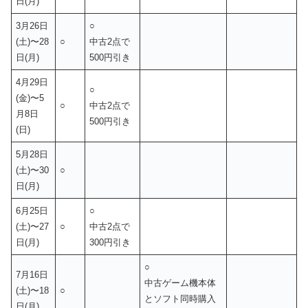
日(月)
3月26日
○
(土)〜28
○
中古2点で
日(月)
500円引き
4月29日
○
(金)〜5
○
中古2点で
月8日
500円引き
(日)
5月28日
(土)〜30
○
日(月)
6月25日
○
(土)〜27
○
中古2点で
日(月)
300円引き
○
7月16日
中古ゲーム機本体
(土)〜18
○
とソフト同時購入
日(月)