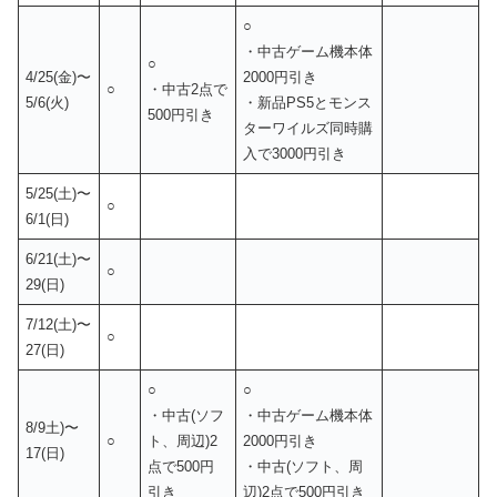
○
・中古ゲーム機本体
○
4/25(金)〜
2000円引き
○
・中古2点で
5/6(火)
・新品PS5とモンス
500円引き
ターワイルズ同時購
入で3000円引き
5/25(土)〜
○
6/1(日)
6/21(土)〜
○
29(日)
7/12(土)〜
○
27(日)
○
○
・中古(ソフ
・中古ゲーム機本体
8/9土)〜
○
ト、周辺)2
2000円引き
17(日)
点で500円
・中古(ソフト、周
引き
辺)2点で500円引き