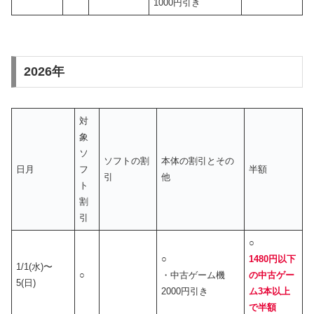
1000円引き
2026年
対
象
ソ
ソフトの割
本体の割引とその
日月
フ
半額
引
他
ト
割
引
○
○
1480円以下
1/1(水)〜
○
・中古ゲーム機
の中古ゲー
5(日)
2000円引き
ム3本以上
で半額