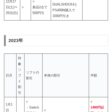
12月17
○
DUALSHOCK4と
日(土)〜
○
新品2点で
PS4同時購入で
25日(日)
500円引
1000円引き
2023年
対
象
ソ
ソフトの
日月
フ
本体の割引
半額
割引
ト
割
引
○
○
1月1
・Switch
1480円以
日
○