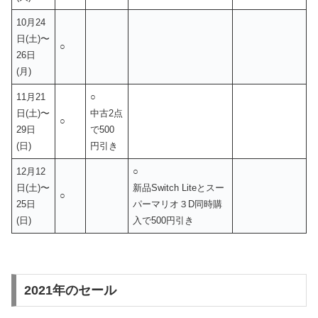
10月24
日(土)〜
○
26日
(月)
11月21
○
日(土)〜
中古2点
○
29日
で500
(日)
円引き
12月12
○
日(土)〜
新品Switch Liteとスー
○
25日
パーマリオ３D同時購
(日)
入で500円引き
2021年のセール