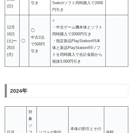
引き
Switchソフト同時購入で2000
(日)
円引き
○
12月
・中古ゲーム機本体とソフト
◯
16日
同時購入で2000円引き
中古2点
(土)〜
◯
・指定新品PlayStation®5本
で500円
25日
体と新品PlayStation®5ソフ
引き
(月)
トを同時購入で合計金額から
税抜3,000円引き
2024年
対
象
ソ
本体の割引とその
日月
フ
ソフトの割引
半額