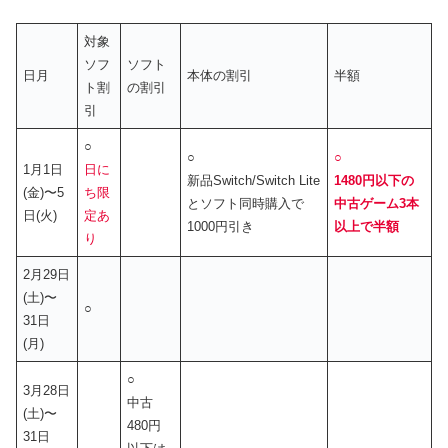
対象
ソフ
ソフト
日月
本体の割引
半額
ト割
の割引
引
○
○
○
1月1日
日に
新品Switch/Switch Lite
1480円以下の
(金)〜5
ち限
とソフト同時購入で
中古ゲーム3本
日(火)
定あ
1000円引き
以上で半額
り
2月29日
(土)〜
○
31日
(月)
○
3月28日
中古
(土)〜
480円
31日