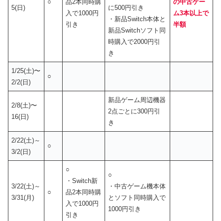
○
品2本同時購
の中古ゲー
5(日)
に500円引き
入で1000円
ム3本以上で
・新品Switch本体と
引き
半額
新品Switchソフト同
時購入で2000円引
き
1/25(土)〜
○
2/2(日)
新品ゲーム周辺機器
2/8(土)〜
2点ごとに300円引
16(日)
き
2/22(土)～
○
3/2(日)
○
○
・Switch新
3/22(土)～
・中古ゲーム機本体
○
品2本同時購
3/31(月)
とソフト同時購入で
入で1000円
1000円引き
引き