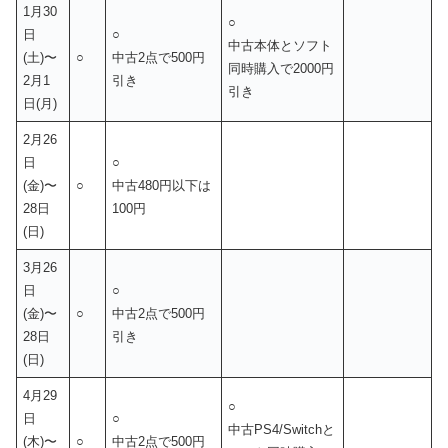
1月30
○
日
○
中古本体とソフト
(土)〜
○
中古2点で500円
同時購入で2000円
2月1
引き
引き
日(月)
2月26
日
○
(金)〜
○
中古480円以下は
28日
100円
(日)
3月26
日
○
(金)〜
○
中古2点で500円
28日
引き
(日)
4月29
○
日
○
中古PS4/Switchと
(木)〜
○
中古2点で500円