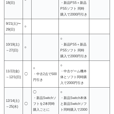
18(日)
・新品PS5＋新品
PS5ソフト 同時
購入で2000円引き
9/21(土)〜
○
29(日)
○
10/19(土)
・新品PS5＋新品
○
～27(日)
PS5ソフト 同時
購入で2000円引き
○
○
11/22(金)
・中古ゲーム機本
◯
・中古2点で500
～12/1(日)
体とソフト同時購
円引き
入で2000円引き
◯
○
・新品Switchソ
・新品Switch本体
12/14(土)
◯
フトを2本同時
と新品Switchソフ
～25(水)
購入ごとに
ト同時購入で2000