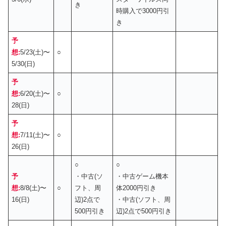
き
時購入で3000円引
き
予
想:
5/23(土)〜
○
5/30(日)
予
想:
6/20(土)〜
○
28(日)
予
想:
7/11(土)〜
○
26(日)
○
○
予
・中古(ソ
・中古ゲーム機本
想:
8/8(土)〜
○
フト、周
体2000円引き
16(日)
辺)2点で
・中古(ソフト、周
500円引き
辺)2点で500円引き