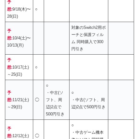
予
想:
9/18(木)〜
○
28(日)
対象のSwitch2用ポ
予
ーチと保護フィル
想:
10/4(土)〜
ム 同時購入で300
10/13(月)
円引き
予
想:
10/17(土)
○
～25(日)
○
予
・中古(ソ
○
想:
11/21(土)
◯
フト、周
・中古(ソフト、周
～29(日)
辺)2点で
辺)2点で500円引き
500円引き
○
予
・中古ゲーム機本
想:
12/12(土)
◯