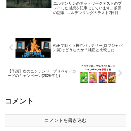
エルデンリンのネットワークテストのプ
レイした感想を記事にしています。前回
の記事: エルデンリングのテスト2日目:
戦技強すぎません？ボス4体撃破(ツリー
ガードも)朝の4:00-7:00ですが頑張って起
きました。今日もメインはボスを倒して
いき...
PSPで動く互換性バッテリー(ロワジャパ
ン製)はどうなのか？純正と比較した
【予想】次のニンテンドープリペイドカ
ードのキャンペーン(2026年も)
コメント
コメントを書き込む