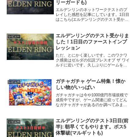
リーガードも)
エルデンリンのネットワークテストのプ
レイした感想を記事にしています。1日目
はこちら(エルデンリングのテスト受かり
ました！1日目のファーストインプレッシ
ョン)今回は2日目です。相変わらず楽し
くて3時間があっという間です。戦技でボ
エルデンリングのテスト受かりま
レビュー
ス4体撃破マッ...
した！1日目のファーストインプ
レッション
ただ、とにかく楽しいです。このワクワ
ク感覚はゼルダの伝説ブレスオブ ザ ワイ
ルドに近いです。久しぶりにゲームをや
ってワクワクして次は何が起きるか楽し
みになります。ダークソウルの雰囲気は
ちゃんとありつつもSEKIROみたいな爽
ガチャガチャ ゲーム特集！懐か
レビュー
快感もあるアクシ...
しい物がいっぱい
ガチャガチャは今や1000億円市場規模で
成長中ですが、ゲーム関連に絞ってどん
なガチャガチャがあるのか調べてみまし
た。基本的に懐かしいガチャが多いで
す。プレイステーション関連、あのお店
も！？プレイステーション系PlayStation
エルデンリングのテスト3日目(前
レビュー
™ めじ...
半): 朝早くてもやります。ボス5
体撃破(マルギットも)