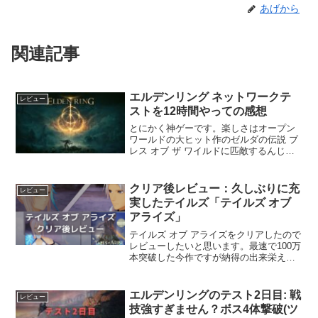
あげから
関連記事
エルデンリング ネットワークテ
レビュー
ストを12時間やっての感想
とにかく神ゲーです。楽しさはオープン
ワールドの大ヒット作のゼルダの伝説 ブ
レス オブ ザ ワイルドに匹敵するんじゃ
ないかと感じます。今回は12時間(3時間
*4回)やった中で気になった箇所の感想に
なります。PS5でプレイしました。ちな
クリア後レビュー：久しぶりに充
レビュー
みにダー...
実したテイルズ「テイルズ オブ
アライズ」
テイルズ オブ アライズをクリアしたので
レビューしたいと思います。最速で100万
本突破した今作ですが納得の出来栄えで
した。テイルズシリーズはファンタジ
ア、デスティニー、エターニア、シンフ
ォニア、ヴェスペリアをやってきまし
エルデンリングのテスト2日目: 戦
レビュー
た。エターニアからは...
技強すぎません？ボス4体撃破(ツ